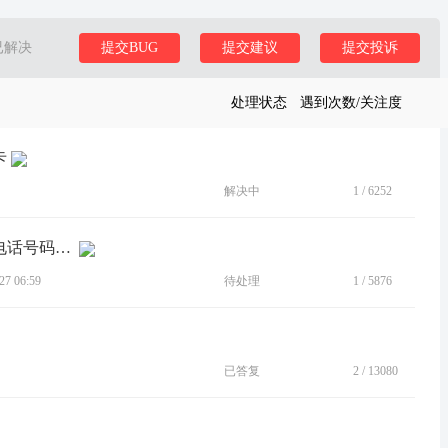
已解决
提交BUG
提交建议
提交投诉
处理状态
遇到次数/关注度
卡
解决中
1
/
6252
[建议]建议能保存并显示所有被拦截的电话号码与短信
7 06:59
待处理
1
/
5876
已答复
2
/
13080