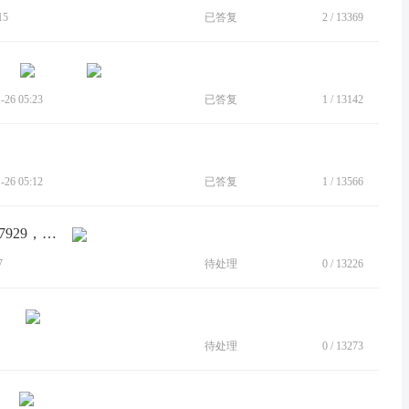
15
已答复
2
/
13369
26 05:23
已答复
1
/
13142
26 05:12
已答复
1
/
13566
[建议]联系人电话号码格式为1-351-423-7929，不符合国内习惯
7
待处理
0
/
13226
待处理
0
/
13273