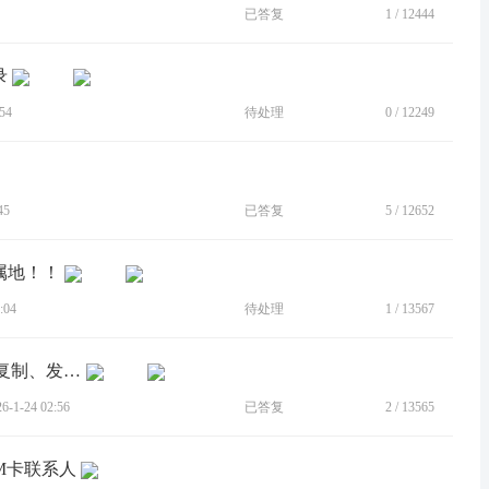
已答复
1
/
12444
录
54
待处理
0
/
12249
45
已答复
5
/
12652
属地！！
:04
待处理
1
/
13567
[BUG]拨号项下，搜出来的联系人不能复制、发信息、看通话记录等，点击就是拨号！？？
1-24 02:56
已答复
2
/
13565
IM卡联系人