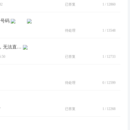
32
已答复
1
/
12860
制号码
待处理
1
/
13548
[BUG]电话的联系人页面搜索联系人后，无法直接复制号码，只能直接拨打，求改进
:50
已答复
1
/
12733
待处理
0
/
12599
7
已答复
1
/
12268