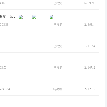
4:07
已答复
6
/
6969
[BUG]手机钱包误删后，找不到，无法恢复，应用商店也没有
 03:38
已答复
2
/
8981
0
已答复
1
/
11954
03:56
已答复
2
/
10712
24 02:45
待处理
2
/
12012