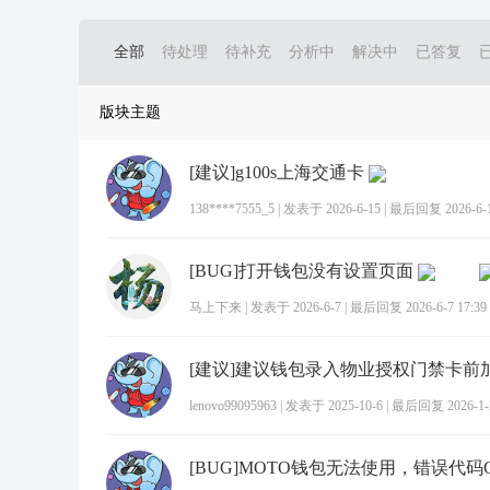
全部
待处理
待补充
分析中
解决中
已答复
版块主题
[建议]g100s上海交通卡
138****7555_5
|
发表于 2026-6-15
|
最后回复 2026-6-15
[BUG]打开钱包没有设置页面
马上下来
|
发表于 2026-6-7
|
最后回复 2026-6-7 17:39
lenovo99095963
|
发表于 2025-10-6
|
最后回复 2026-1-2
[BUG]MOTO钱包无法使用，错误代码CP