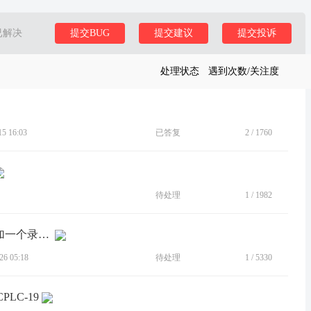
已解决
提交BUG
提交建议
提交投诉
处理状态
遇到次数/关注度
 16:03
已答复
2
/
1760
待处理
1
/
1982
[建议]建议钱包录入物业授权门禁卡前加一个录入卡号的步骤
6 05:18
待处理
1
/
5330
LC-19