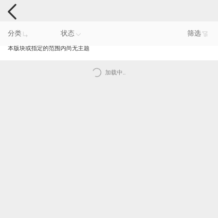
手机反馈
分类
状态
筛选
本版块或指定的范围内尚无主题
加载中..