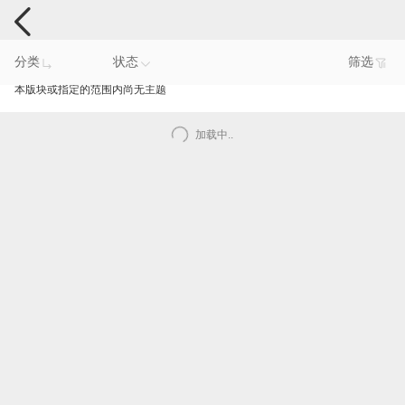
手机反馈
分类
状态
筛选
本版块或指定的范围内尚无主题
加载中..