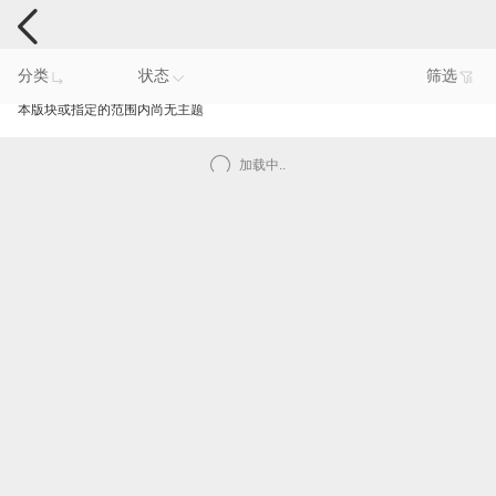
手机反馈
分类
状态
筛选
本版块或指定的范围内尚无主题
加载中..